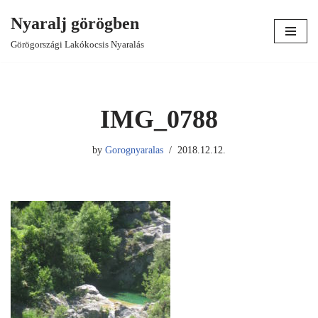
Nyaralj görögben
Skip
Görögországi Lakókocsis Nyaralás
to
content
IMG_0788
by
Gorognyaralas
2018.12.12.