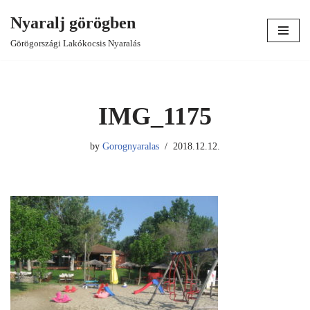
Nyaralj görögben
Skip
Görögországi Lakókocsis Nyaralás
to
content
IMG_1175
by
Gorognyaralas
2018.12.12.