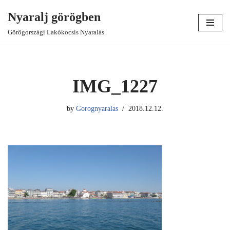
Nyaralj görögben
Skip
Görögországi Lakókocsis Nyaralás
to
content
IMG_1227
by
Gorognyaralas
2018.12.12.