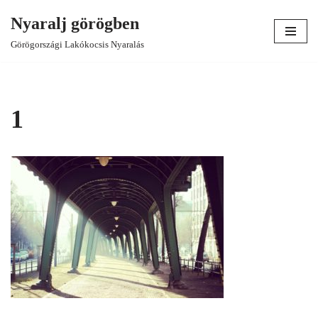
Nyaralj görögben
Skip
Görögországi Lakókocsis Nyaralás
to
content
1