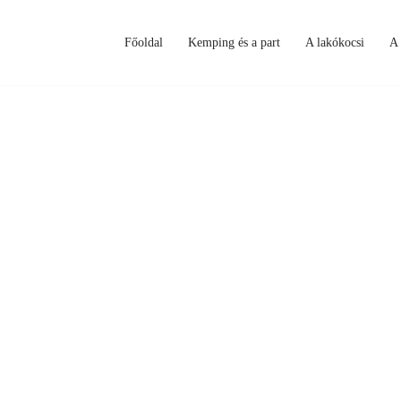
Főoldal
Kemping és a part
A lakókocsi
A 