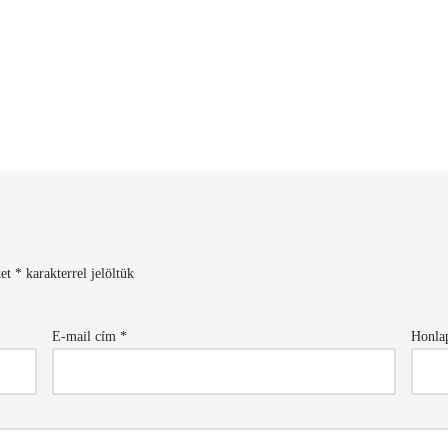
ket
*
karakterrel jelöltük
E-mail cím
*
Honla