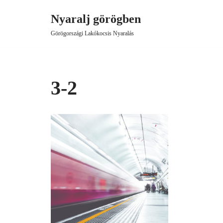
Nyaralj görögben
Skip
Görögországi Lakókocsis Nyaralás
to
content
3-2