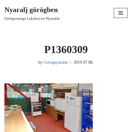
Nyaralj görögben
Skip
Görögországi Lakókocsis Nyaralás
to
content
P1360309
by
Gorognyaralas
2019.07.08.