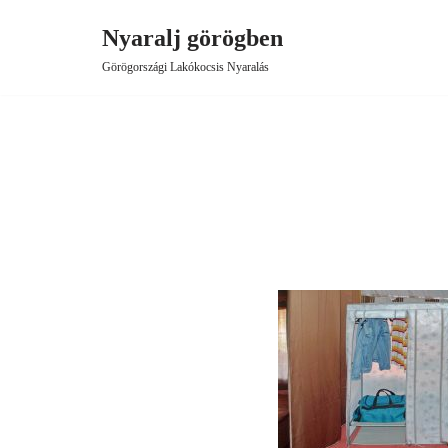
Nyaralj görögben
Skip
Görögországi Lakókocsis Nyaralás
to
content