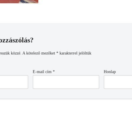
ozzászólás?
esszük közzé.
A kötelező mezőket
*
karakterrel jelöltük
E-mail cím
*
Honlap