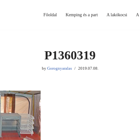
Főoldal
Kemping és a part
A lakókocsi
A 
P1360319
by
Gorognyaralas
2019.07.08.