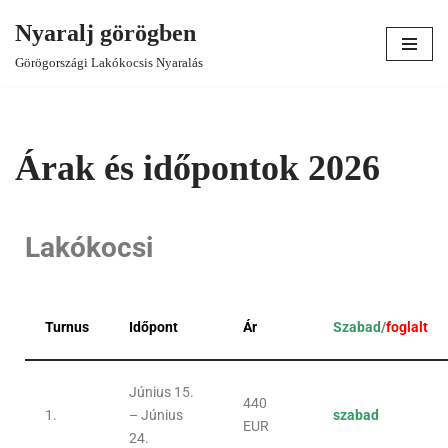
Nyaralj görögben
Skip
Görögországi Lakókocsis Nyaralás
to
content
Árak és időpontok 2026
Lakókocsi
Turnus
Időpont
Ár
Szabad
/
foglalt
Június 15.
440
1.
– Június
szabad
EUR
24.