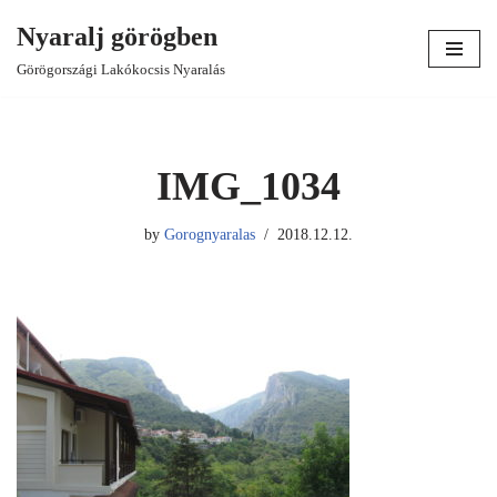
Nyaralj görögben
Skip
Görögországi Lakókocsis Nyaralás
to
content
IMG_1034
by
Gorognyaralas
2018.12.12.