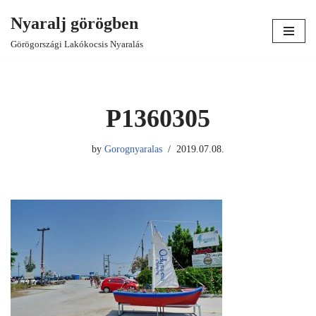
Nyaralj görögben
Skip
Görögországi Lakókocsis Nyaralás
to
content
P1360305
by
Gorognyaralas
2019.07.08.