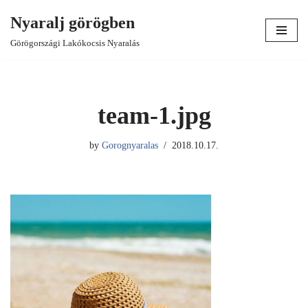
Nyaralj görögben
Skip
Görögországi Lakókocsis Nyaralás
to
content
team-1.jpg
by
Gorognyaralas
2018.10.17.